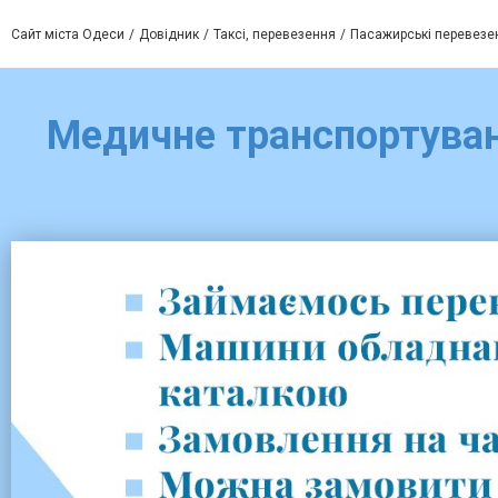
Сайт міста Одеси
Довідник
Таксі, перевезення
Пасажирські перевезе
Медичне транспортуванн