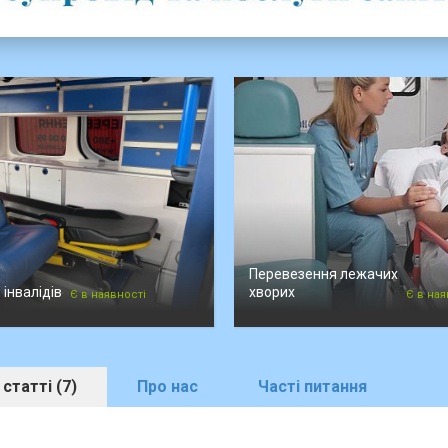
Перевезення лежачих
інвалідів
хворих
Є в наявності
Є в ная
статті (7)
Про нас
Часті питання