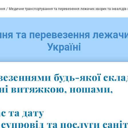
ння
Медичне транспортування та перевезення лежачих хворих та інвалідів п
я та перевезення лежачих
Україні