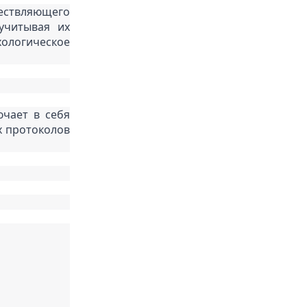
твляющего 
читывая их 
ологическое 
чает в себя 
 протоколов 