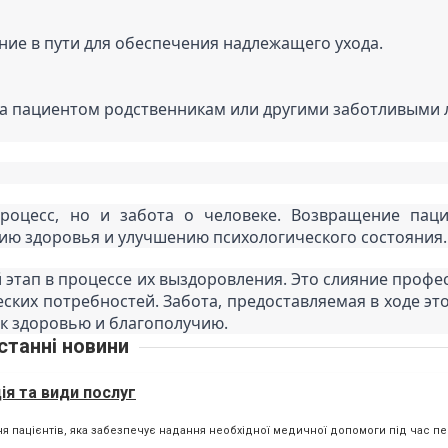
ие в пути для обеспечения надлежащего ухода.
 за пациентом родственникам или другими заботливыми 
роцесс, но и забота о человеке. Возвращение паци
нию здоровья и улучшению психологического состояния.
 этап в процессе их выздоровления. Это слияние профес
ких потребностей. Забота, предоставляемая в ходе этог
 к здоровью и благополучию.
станні новини
ія та види послуг
 пацієнтів, яка забезпечує надання необхідної медичної допомоги під час п