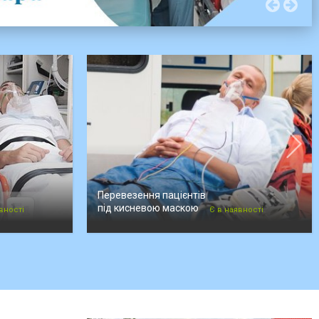
Перевезення пацієнтів
під кисневою маскою
вності
Є в наявності