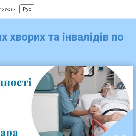
Рус
о Україні
 хворих та інвалідів по