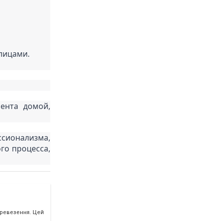
лицами.
ента домой, 
сионализма, 
о процесса, 
еревезення. Цей